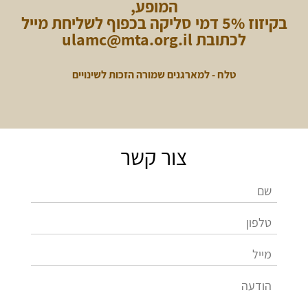
המופע,
בקיזוז 5% דמי סליקה בכפוף לשליחת מייל
לכתובת ulamc@mta.org.il
טלח - למארגנים שמורה הזכות ל
ש
ינויים
צור קשר