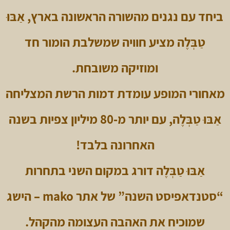
ביחד עם נגנים מהשורה הראשונה בארץ, אַבּוּ
טַבְּלֶה מציע חוויה שמשלבת הומור חד
ומוזיקה משובחת.
מאחורי המופע עומדת דמות הרשת המצליחה
אַבּוּ טַבְּלֶה, עם יותר מ-80 מיליון צפיות בשנה
האחרונה בלבד!
אַבּוּ טַבְּלֶה דורג במקום השני בתחרות
“סטנדאפיסט השנה” של אתר mako – הישג
שמוכיח את האהבה העצומה מהקהל.