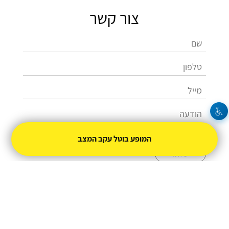
צור קשר
המופע בוטל עקב המצב
שלחו
04-9952626
ulamc@mta.org.il