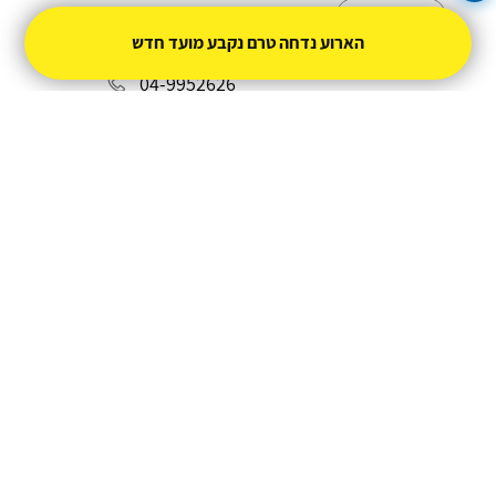
שלחו
הארוע נדחה טרם נקבע מועד חדש
04-9952626
ulamc@mta.org.il
מופעל על ידי
טיקצ'אק
- למכור כרטיסים זה קל
|
טיקצ'אק לייב
אירוע בקטגוריית
סטנדאפ
חברת טיקצ'אק אינה אחראית על המכירה ועל
התוכן באתר.
החברה מספקת מערכת מתקדמת למכירת כרטיסים
אונליין עבור המפיק.
טיקצ'אק - מערכת למכירת כרטיסים אונליין
ניהול
תנאי שימוש
מדיניות פרטיות
הצהרת נגישות